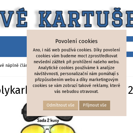
Povolení cookies
Ano, i náš web používá cookies. Díky povolení
cookies vám budeme moct zprostředkovat
nevšední zážitek při prohlížení našeho webu.
vé náplně články
»
Kempingové sport potřeby
Analytické cookies používáme k analýze
návštěvnosti, personalizační nám pomáhají s
přizpůsobením webu a díky marketingovým
cookies se vám zobrazí takové reklamy, které
lykarbonátové brýle sada 2
vás nebudou otravovat.
Odmítnout vše
Příjmout vše