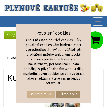
Toggl
naviga
Povolení cookies
Kategorie
Ano, i náš web používá cookies. Díky
povolení cookies vám budeme moct
zprostředkovat nevšední zážitek při
prohlížení našeho webu. Analytické
Plynové vařiče kempingové na kartuše
cookies používáme k analýze
návštěvnosti, personalizační nám
pomáhají s přizpůsobením webu a díky
marketingovým cookies se vám zobrazí
Kufříkový vařič
takové reklamy, které vás nebudou
otravovat.
Odmítnout vše
Příjmout vše