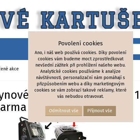
Povolení cookies
Ano, i náš web používá cookies. Díky povolení
cookies vám budeme moct zprostředkovat
nevšední zážitek při prohlížení našeho webu.
ené akce
Analytické cookies používáme k analýze
návštěvnosti, personalizační nám pomáhají s
přizpůsobením webu a díky marketingovým
cookies se vám zobrazí takové reklamy, které
ynové topení na kartuše + 1
vás nebudou otravovat.
darma
Odmítnout vše
Příjmout vše