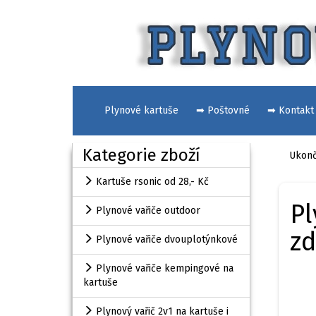
Plynové kartuše
➡ Poštovné
➡ Kontakt
Kategorie zboží
Ukonč
Kartuše rsonic od 28,- Kč
Pl
Plynové vařiče outdoor
z
Plynové vařiče dvouplotýnkové
Plynové vařiče kempingové na
kartuše
Plynový vařič 2v1 na kartuše i