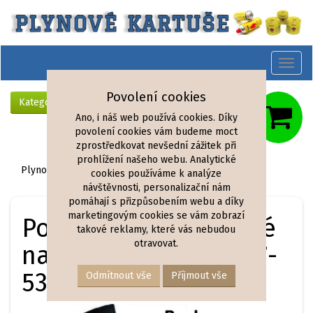
Toggl
naviga
Povolení cookies
Kategorie
Ano, i náš web používá cookies. Díky
povolení cookies vám budeme moct
zprostředkovat nevšední zážitek při
prohlížení našeho webu. Analytické
Plynové náplně články
»
Turistické ponožky
cookies používáme k analýze
návštěvnosti, personalizační nám
pomáhají s přizpůsobením webu a díky
marketingovým cookies se vám zobrazí
Ponožky pánské černé
takové reklamy, které vás nebudou
otravovat.
nadměrná velikost 47-
53 sada 10 párů
Odmítnout vše
Příjmout vše