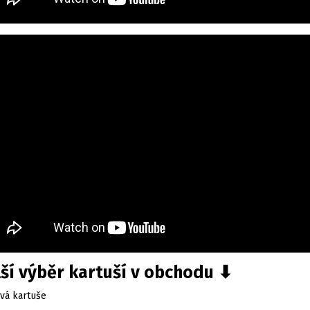
ší výběr kartuší v obchodu ⬇
vá kartuše