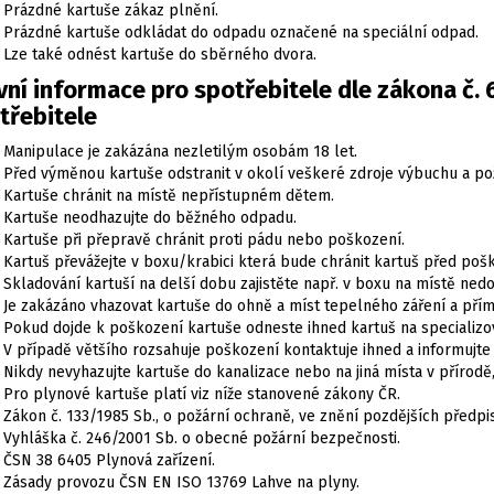
Prázdné kartuše zákaz plnění.
Prázdné kartuše odkládat do odpadu označené na speciální odpad.
Lze také odnést kartuše do sběrného dvora.
vní informace pro spotřebitele dle zákona č. 
třebitele
Manipulace je zakázána nezletilým osobám 18 let.
Před výměnou kartuše odstranit v okolí veškeré zdroje výbuchu a po
Kartuše chránit na místě nepřístupném dětem.
Kartuše neodhazujte do běžného odpadu.
Kartuše při přepravě chránit proti pádu nebo poškození.
Kartuš převážejte v boxu/krabici která bude chránit kartuš před poš
Skladování kartuší na delší dobu zajistěte např. v boxu na místě ne
Je zakázáno vhazovat kartuše do ohně a míst tepelného záření a pří
Pokud dojde k poškození kartuše odneste ihned kartuš na specializo
V případě většího rozsahuje poškození kontaktuje ihned a informujte 
Nikdy nevyhazujte kartuše do kanalizace nebo na jiná místa v přírodě,
Pro plynové kartuše platí viz níže stanovené zákony ČR.
Zákon č. 133/1985 Sb., o požární ochraně, ve znění pozdějších předpi
Vyhláška č. 246/2001 Sb. o obecné požární bezpečnosti.
ČSN 38 6405 Plynová zařízení.
Zásady provozu ČSN EN ISO 13769 Lahve na plyny.