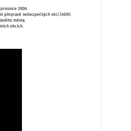
 prosince 2006.
ční přepravě nebezpečných věcí (ADR).
daného města.
tních obcích.