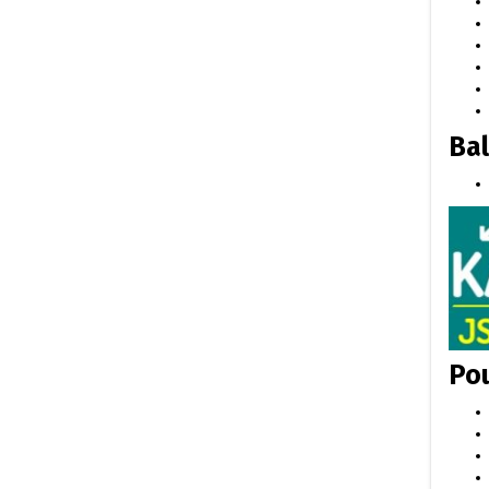
Bal
Pou