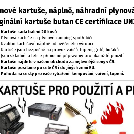
nové kartuše, náplně, náhradní plynová
ginální kartuše butan CE certifikace U
Kartuše sada balení 20 kusů
Plynová kartuše na plynové camping spotřebiče.
Kvalitní kartušové náplně od ověřeného výrobce.
Kartuše jsou bezpečné na provoz vařičů, topení, grilů, hořáků.
Jsou skladné a lehce přenosné připraveny pro okamžité použití.
Kartuše najdete v našem obchodu za nejlevnější ceny v ČR.
Kartuše posíláme po celé ČR i do jiných zemí EU.
Pohoda na cesty pro vaše rybaření, kempování, vaření, topení.