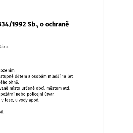
634/1992 Sb., o ochraně
žáru.
kozením.
dostupné dětem a osobám mladší 18 let.
mého ohně.
vané místo určené obcí, městem atd.
požární nebo policejní útvar.
 v lese, u vody apod.
sů.