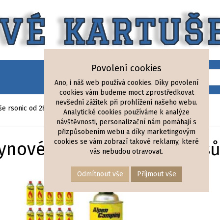
Povolení cookies
Ano, i náš web používá cookies. Díky povolení
cookies vám budeme moct zprostředkovat
nevšední zážitek při prohlížení našeho webu.
e rsonic od 28,- Kč
Analytické cookies používáme k analýze
návštěvnosti, personalizační nám pomáhají s
přizpůsobením webu a díky marketingovým
cookies se vám zobrazí takové reklamy, které
ynové kartuše sada 20 kus
vás nebudou otravovat.
Odmítnout vše
Příjmout vše