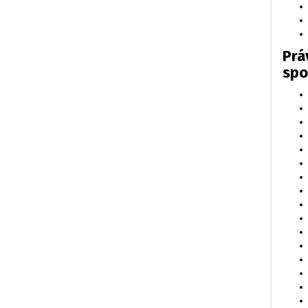
Prá
spo