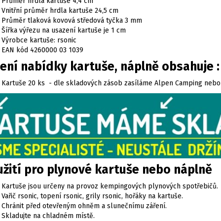
Průměr hrdla kartuše 4,4 cm
Vnitřní průměr hrdla kartuše 24,5 cm
Průměr tlaková kovová středová tyčka 3 mm
Šířka výřezu na usazení kartuše je 1 cm
Výrobce kartuše: rsonic
EAN kód 4260000 03 1039
ení nabídky kartuše, náplně obsahuje :
Kartuše 20 ks - dle skladových zásob zasíláme Alpen Camping nebo
žití pro plynové kartuše nebo náplně
Kartuše jsou určeny na provoz kempingových plynových spotřebičů.
Vařič rsonic, topení rsonic, grily rsonic, hořáky na kartuše.
Chránit před otevřeným ohněm a slunečnímu záření.
Skladujte na chladném místě.